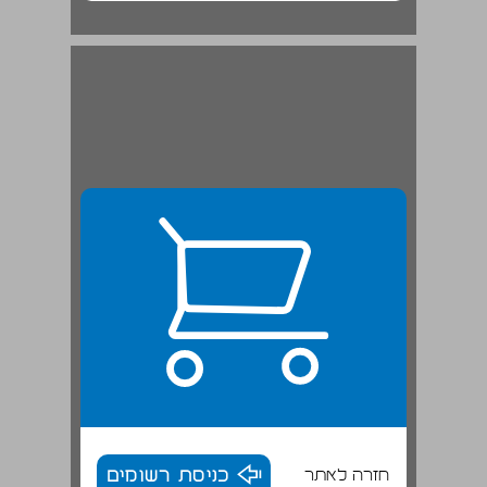
חזרה לאתר
כניסת רשומים