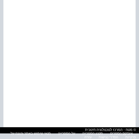
© מטח - המרכז לטכנולוגיה חינוכית
אינדקס הספרים
תקנון הספרייה
על הספרייה
תנאי שימוש באתר והגנה על
פרטיות
הסדרי נגישות
עזרה