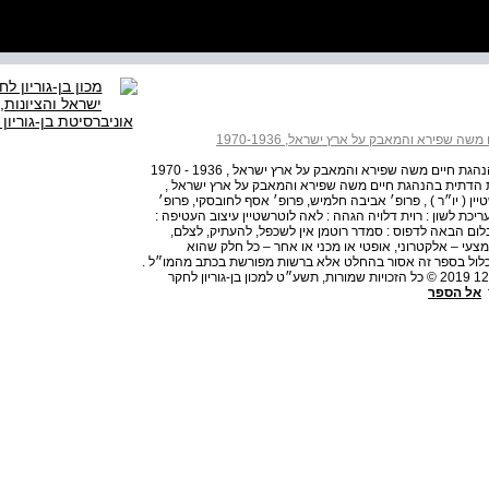
 שפירא והמאבק על ארץ ישראל, 1970-1936
. אליעזר דון-יחיא בין שלום לשלמות הארץ הציונות הדתית בהנהגת חיים משה שפירא והמאבק על ארץ ישראל , 1936 - 1970
נות הדתית בהנהגת חיים משה שפירא והמאבק על ארץ ישראל ,
נשטיין ( יו״ר ) , פרופ׳ אביבה חלמיש, פרופ׳ אסף לחובסקי, פרופ׳
ריכת לשון : רוית דלויה הגהה : לאה לוטרשטיין עיצוב העטיפה :
 בלום הבאה לדפוס : סמדר רוטמן אין לשכפל, להעתיק, לצלם,
עי – אלקטרוני, אופטי או מכני או אחר – כל חלק שהוא
כלול בספר זה אסור בהחלט אלא ברשות מפורשת בכתב מהמו״ל .
מסת״ב : 3 - 126 - 510 - 965 - 978 דאנאקוד : 10015 - 1246 2019 © כל הזכויות שמורות, תשע״ט למכון בן-גוריון לחקר
ר
אל הספר