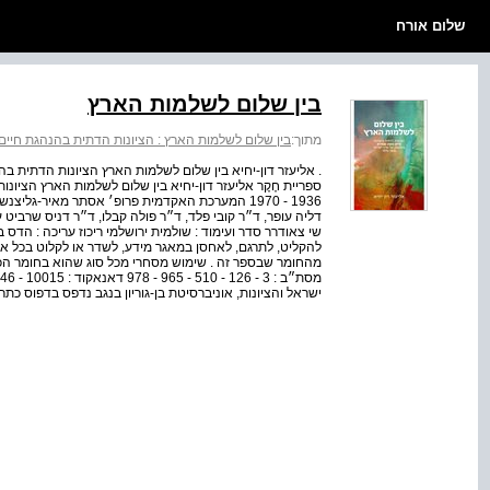
שלום אורח
בין שלום לשלמות הארץ
מתוך:
בין שלום לשלמות הארץ : הציונות הדתית בהנהגת חיים משה
ספריית חֶקֶר אליעזר דון-יחיא בין שלום לשלמות הארץ הציו
1936 - 1970 המערכת האקדמית פרופ׳ אסתר מאיר-גליצ
דליה עופר, ד״ר קובי פלד, ד״ר פולה קבלו, ד״ר דניס שרביט ע
שי צאודרר סדר ועימוד : שולמית ירושלמי ריכוז עריכה : הדס
להקליט, לתרגם, לאחסן במאגר מידע, לשדר או לקלוט בכל אמצ
מהחומר שבספר זה . שימוש מסחרי מכל סוג שהוא בחומר ה
ישראל והציונות, אוניברסיטת בן-גוריון בנגב נדפס בדפוס כת