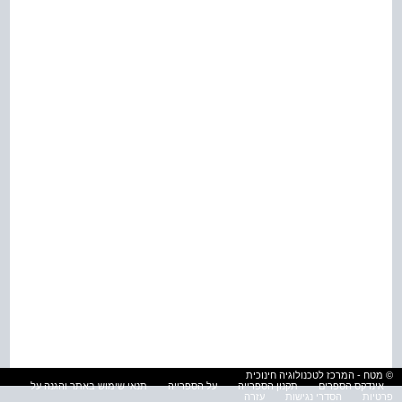
© מטח - המרכז לטכנולוגיה חינוכית
אינדקס הספרים
תקנון הספרייה
על הספרייה
תנאי שימוש באתר והגנה על
פרטיות
הסדרי נגישות
עזרה