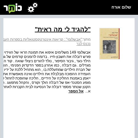
שלום אורח
"להגיד לי מה ראית"
מתוך:
"אבשלומי" : קריאות אינטרטקסטואליות בספרות העברי
נכנס לבר
אבשלומַי 149 משלימים איפוא את תמונת הראי של הו
הילד-נער , גיבור הסיפור , נולד להורים ניצולי שואה . קוד
מגדלים . גם דובלה , כמו אהרון בספר הדקדוק הפנימי , הוא ילד
של חברת הילדים שמתעללת בו , הוא מתחיל ללכת על ידיו , וע
העמידה ההפוכה מבלבלת את הילדים ואינה מאפשרת את ההתעל
ייאמן באמנות ההליכה על הידיים , הליכה שהופכת להרגל קיומ
מופע הסטנד-אפ של דובלה הולך וקורס , והקהל מתפוגג . רק 
הקטן שנותר מספר דובלה על הנסיעה לבית הקברות לאחר שהו
א...
אל הספר