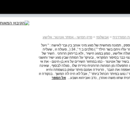
ת המודרנית
>
אבשלומי
>
פרק חמישי - אסתר אטינגר: אלישע
, ללא ספק , תמונה מוחשית של מגע מיני אוהב בין גבר לאישה : " ויעל
וישכב על הילד וישם פיו על-פיו ועיניו על עיניו וכפיו על כפיו ויגהר עליו ויחם בשר הילד " ) מלכים ב ד ', 34 ( , פעולה זו , שעליה
לה אלישע , טמון במגע הישיר , ולא בריחוק הרוחני . השיר של
י כבר בסיפור המקראי , ובעיקר על המתח שבין מגע ישיר וחושני
 בשיר של אטינגר - כמו במחזור השירים על גיא בן-הינום - את אי
 התפעלה מן המהות הרוחנית-נזירית שלו , מגלה לבסוף , שאינה
, שאפפה את הגבר , הרעידה אמנם מיתר עמוק בנשמתה והיא
/ נגעו במיתר הכחול ביותר ", אבל לא היה לה המשך . בנקודה זו
ית שחוו משה ואהרן , נדב ואביהוא ושבע...
אל הספר