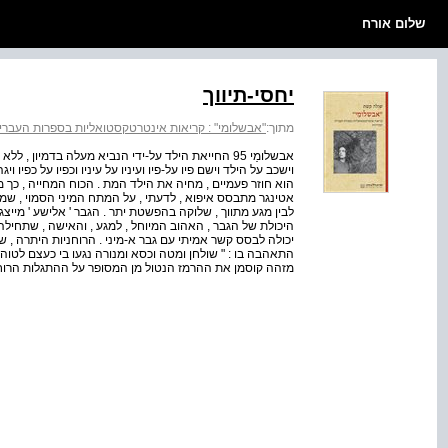
שלום אורח
יחסי-תיווך
מתוך:
"אבשלומי" : קריאות אינטרטקסטואליות בספרות העברי
אבשלומַי 95 החייאת הילד על-ידי הנביא מעלה בדמיון 
הוא חוזר פעמיים , מחיה את הילד המת . הכוח המחייה , כך מג
אטינגר מתבסס איפוא , לדעתי , על המתח המיני הסמוי , שמצו
לבין מגע מתווך , שלוקה בהפשטת יתר . הגבר ' אלישע ' מייצג
היכולת של הגבר , האהוב המיוחל , למגע , והאישה , שתחילה
יכולה לבסס קשר אמיתי עם גבר א-מיני . הרוחניות היתרה 
התאהבה בו : " שולחן ומטה וכסא ומנורה נגעו בי כעצם לטוהר 
מזהה קוסמן את ההרמז הנטול מן המסופר על ההתגלות הרוחנ