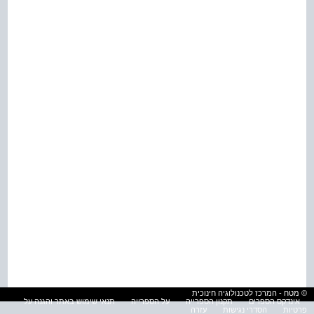
© מטח - המרכז לטכנולוגיה חינוכית
אינדקס הספרים
תקנון הספרייה
על הספרייה
תנאי שימוש באתר והגנה על
פרטיות
הסדרי נגישות
עזרה