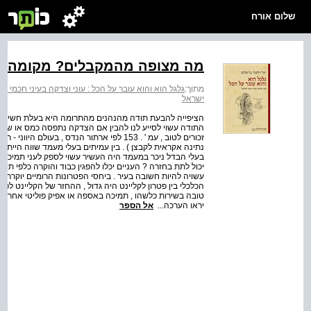
שלום אורח
מה מצופה מהמקבלים? מקומה ש
מתוך:
גלגל הוא והוא עובר על הכל : עוני וצדקה בעיני חכמי א
ישראל
הציפייה להבעת תודה מהנהנים מהתרומה היא בעלת חשיבות 
זכורים לטוב , עמ ' . 153 לפי ארתור הנדס , בע
נתינה אקראית לקבצן ) . בין עמיתים בעלי מעמד שווה הייתה
בעלי הבדל ניכר במעמד היה העשיר עשוי לספק לעני תמיכה כל
יכול לתת בחזרה ? העניים יכלו להפגין כבוד והוקרה כלפי תו
עשויה להיות חשובה בעיר . ביחסי הפטרונות הרומיים יוקרתו
הכלכלי בין פטרון לקליינט היה גדול , ההחזר של הקליינט ל
טובה בשירות כלשהו , תמיכה באספה או אפיק פוליטי אחר . בע
יראו הערכה...
אל הספר