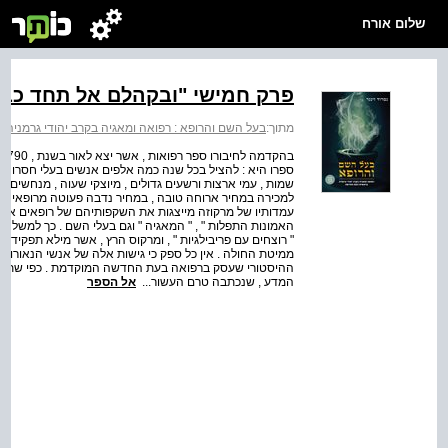
שלום אורח
פרק חמישי "ובקהלם אל תחד כבו
מתוך:
בעל השם והרופא : רפואה ומאגיה בקרב יהודי גרמני
ספרו היא : להציל בכל שנה כמה אלפים אנשים בעלי חסרונות , 
שמות , עמי ארצות ורשעים גדולים , מיוצקי שעוה , מנחשים 
למכירה במחיר ארוחה טובה , במחיר נדבה פעוטה מרופאי אלי
עמדותיו של מרקוזה מייצגות את השקפותיהם של רופאים אחרים
האמונות התפלות " , " המאגיה " וגם בעלי השם . כך למשל
" רוצחים עם פריבילגיות " , ומרקוס הרץ , אשר מילא תפקיד 
ממיטת החולה . אין כל ספק כי גישות אלה של אנשי הנאור
ההיסטורי שעסק ברפואה בעת החדשה המוקדמת . כפי שתיארנו
המדע , שנכתבה טרם העשור...
אל הספר