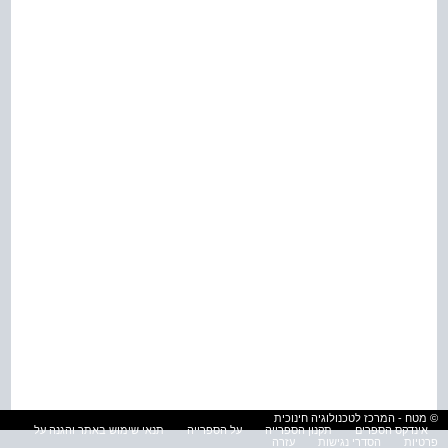
© מטח - המרכז לטכנולוגיה חינוכית
אינדקס הספרים
תקנון הספרייה
על הספרייה
תנאי שימוש באתר והגנה על
פרטיות
הסדרי נגישות
עזרה