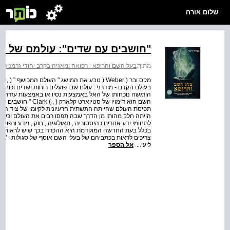
שלום אורח
"חושבים עם שדים": עולמם של ב
מתוך:
בעל השם והרופא : רפואה ומאגיה בקרב יהודי גרמני
בעולם הקדם - מודרני : עולם שבו פועלים רוחות ושדים וכוחות
הורגשה נוכחותו של האל באמצעות נסיו או באמצעות עזרתם של 
תפיסת העולם שהייתה התשתית הרעיונית לקיומו של ציד המ
הייתה חלק מהותי מן הדרך שבה תפסו רבים את העולם וכיצד 
לתחומי ידע אחרים כהיסטוריה , תאולוגיה , חוק , מדע ורפואה
בכלל בעת החדשה המוקדמת היא ההכרה בכך שיש לראות ב " אמ
צריכים לראות בכתביהם של בעלי השם אוסף של סגולות ו " אמ
ליעי...
אל הספר