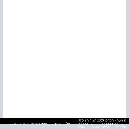
© מטח - המרכז לטכנולוגיה חינוכית
אינדקס הספרים
תקנון הספרייה
על הספרייה
תנאי שימוש באתר והגנה על
פרטיות
הסדרי נגישות
עזרה