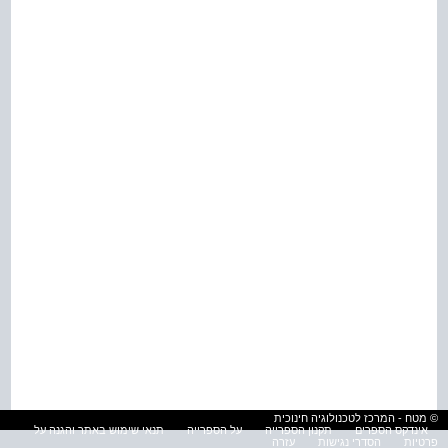
© מטח - המרכז לטכנולוגיה חינוכית
אינדקס הספרים
תקנון הספרייה
על הספרייה
תנאי שימוש באתר והגנה על
פרטיות
הסדרי נגישות
עזרה