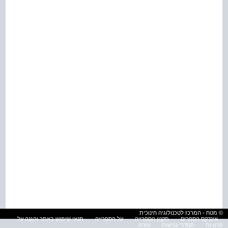
© מטח - המרכז לטכנולוגיה חינוכית
אינדקס הספרים
תקנון הספרייה
על הספרייה
תנאי שימוש באתר והגנה על
פרטיות
הסדרי נגישות
עזרה