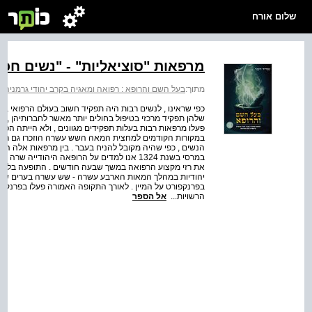
שלום אורח
מרפאות "סוציאליות" - "נשים חכמ
מתוך:
בעל השם והרופא : רפואה ומאגיה בקרב יהודי גרמני
כפי שראינו , לנשים רבות היה תפקיד חשוב בעולם הרפואי במ
שלהן תפקיד מרכזי בטיפול בחולים יותר מאשר לחברותיהן , ו
פעלו מרפאות רבות בעלות תפקידים מגוונים , ולא הייתה הפרד
במקורות הקודמים למחצית המאה השש עשרה הוזכרו גם רופא
הנשים , כפי שהיה מקובל להניח בעבר . בין מרפאות אלה היו
את רזי מקצוע הרפואה במשך שבעה חודשים . התופעה בלטה במ
בפרנקפורט על המיין . לאורך התקופה האמורה פעלו בפרנקפורט
הרשויות...
אל הספר