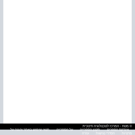
© מטח - המרכז לטכנולוגיה חינוכית
אינדקס הספרים
תקנון הספרייה
על הספרייה
תנאי שימוש באתר והגנה על
פרטיות
הסדרי נגישות
עזרה