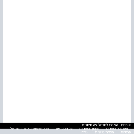
© מטח - המרכז לטכנולוגיה חינוכית
אינדקס הספרים
תקנון הספרייה
על הספרייה
תנאי שימוש באתר והגנה על
פרטיות
הסדרי נגישות
עזרה