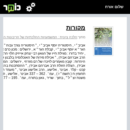
שלום אורח
מקורות
מתוך:
הלכה ציונית : המשמעויות ההלכתיות של הריבונות היהו
הגר " א יוסף אביב " י , קבלת הגר " א , ירושלים : מכון כרם א
הרב אברהם אבידן , " אכילת פירות של האוכלוסיה בלבנון של
אבידן , הצלת הזולת הרב אברהם אבידן , " ההסתכנות בהצלת ה
קכט - קלד . אבינר , אלישע , הרב אלישע אבינר , " מעמד 
תחומין ח ( תשמ " ז ) , עמ ' .
משנת זצ " ל " , בתוך : שריר , גאון בתורה , עמ ' . 195 – 177 אבינר , אלישע...