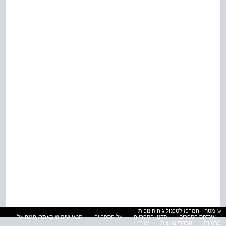
© מטח - המרכז לטכנולוגיה חינוכית
אינדקס הספרים
תקנון הספרייה
על הספרייה
תנאי שימוש באתר והגנה על
פרטיות
הסדרי נגישות
עזרה