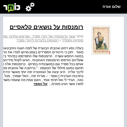
שלום אורח
רומנסות על נושאים קלאסיים
מתוך:
אוצר הרומנסירו של יהודי ספרד : שורשים וגלויות, מוסי
מוסיקה ותמליל
>
רומנסות בלעדיות ליהודי ספרד
בעלה נסע רחוק ואהבתו הבוערת של לופה חגגה והתבטאה בשי
מאוד . יתכן כי היהודים הספרדים בצפון מרוקו למדו את ה
במאה החמש עשרה . הרומנסות שלו התפרסמו במיוחד בין 
שעליהם הודפסו הרומנסות האהובות , הגיעו לקהל מידיהם של 
אותם בכל ספרד וגם במושבותיה במרוקו . ברומנסות אלה שולב
תרגום כמעט מילולי של הטקסט : " ברחובה של אהובתו מסתוב
לדבר אליה . היא יצאה אל הגזוזטרה יפה יותר מאשר הירח הי
בתרבות הערבית ) ואמר : – מורית יפה , האל ישמרך , מכל המור
נאה , הגידי לי ואל תרמי אותי , האם אמת מה שאמרו משרתיי
למורו אשר הגיע מאדמ...
אל הספר