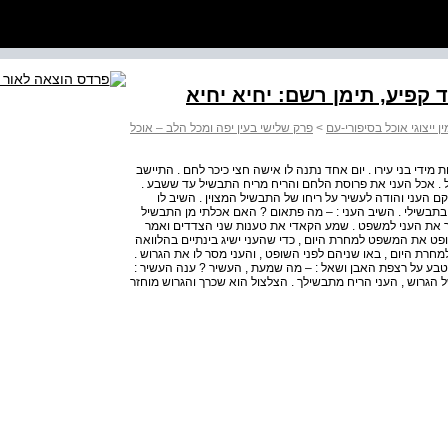
 ייצוגי אוכל בסיפורי-עם
>
פרק שלישי בעין יפה ומכל הלב – אוכל
מידי בני עירו . יום אחד נתנה לו אישה חצי כיכר לחם . התיישב
ל . אכל העני את פרוסת הלחם והריח מריח התבשיל עד ששבע .
קם העני והודה לעשיר על ריחו של התבשיל המצוין . השיב לו
תבשילי . השיב העני : – מה פתאום ? האם אכלתי מן התבשיל
יר את העני למשפט . שמע הקאדי את טענות שני הצדדים ואמר
השופט את המשפט למחרת היום , כדי שהעני ישיג בינתיים בהלוואה
למחרת היום , באו שניהם לפני השופט , והעני מסר לו את הגרוש .
טבע על רצפת האבן ושאל : – מה שמעת , העשיר ? ענה העשיר :
הגרוש , העני הריח מתבשילך . הצלצול הוא שכרך והגרוש מוחזר