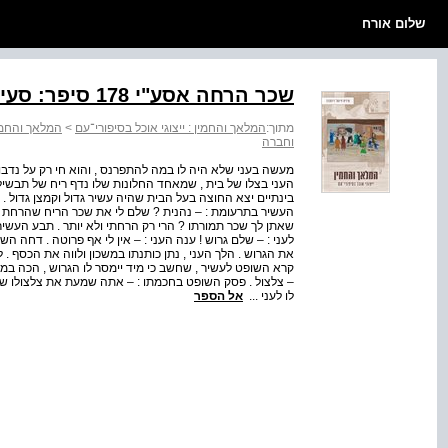
שלום אורח
שכר הרחה אסע"י 178 סיפר: סעיד קפיע, תימן רשם: יחיא יחיא
מתוך:
המלאך והחמין : ייצוגי אוכל בסיפורי־עם
>
המלאך והחמין
וחברה
מעשה בעני שלא היה לו במה להתפרנס , והוא חי רק על נדבות 
העני בצלו של בית , שמאחד החלונות שלו נדף ריח של תבשי
בינתיים יצא החוצה בעל הבית שהיה עשיר גדול וקמצן גדול . 
העשיר בתרעומת : – נהנית ? שלם לי את שכר הריח שהרחת ב
שאתן לך שכר תמורתו ? הרי רק הרחתי ולא יותר . תבע העש
לעני : – שלם גרוש ! ענה העני : – אין לי אף פרוטה . דחה 
את הגרוש . הלך העני , נתן כותנתו במשכון ולווה את הכסף . 
קרא השופט לעשיר , שחשב כי מיד יימסר לו הגרוש , הכה במ
– צלצול . פסק השופט בחכמתו : – אתה שמעת את צלצולו של 
לו לעני ...
אל הספר