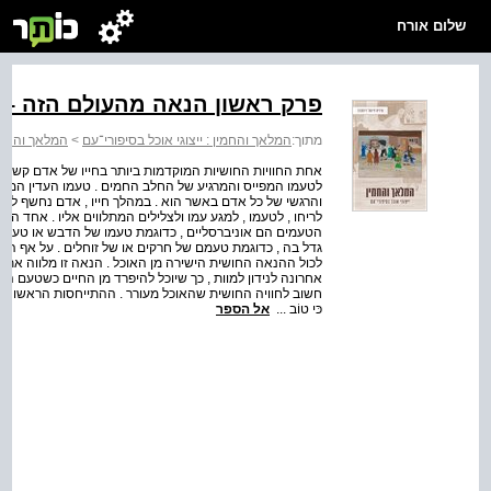
שלום אורח
פרק ראשון הנאה מהעולם הזה – 
מתוך:
המלאך והחמין : ייצוגי אוכל בסיפורי־עם
>
המלאך והחמין
אחת החוויות החושיות המוקדמות ביותר בחייו של אדם קשורה ל
לטעמו המפייס והמרגיע של החלב החמים . טעמו העדין המתקתק
והרגשי של כל אדם באשר הוא . במהלך חייו , אדם נחשף לק
לריחו , לטעמו , למגע עמו ולצלילים המתלווים אליו . אחד ה
הטעמים הם אוניברסליים , כדוגמת טעמו של הדבש או טעם המ
גדל בה , כדוגמת טעמם של חרקים או של זוחלים . על אף השו
לכול ההנאה החושית הישירה מן האוכל . הנאה זו מלווה את 
אחרונה לנידון למוות , כך שיוכל להיפרד מן החיים כשטעם האו
חשוב לחוויה החושית שהאוכל מעורר . ההתייחסות הראשונה בתו
כּי טוֹב ...
אל הספר