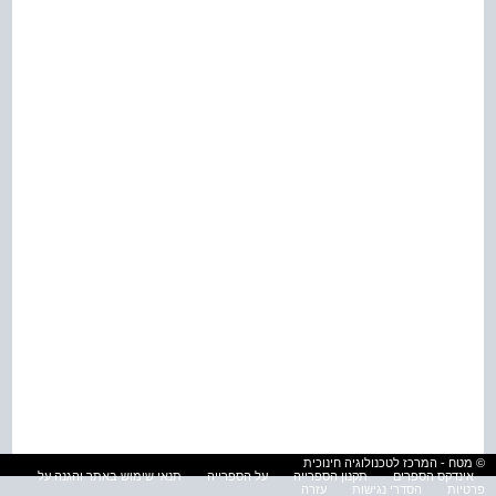
© מטח - המרכז לטכנולוגיה חינוכית
אינדקס הספרים
תקנון הספרייה
על הספרייה
תנאי שימוש באתר והגנה על
פרטיות
הסדרי נגישות
עזרה