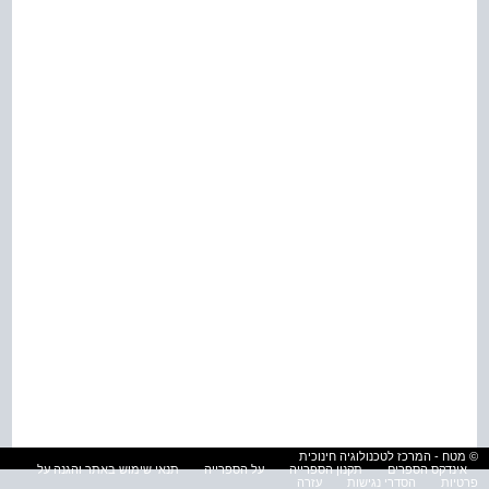
© מטח - המרכז לטכנולוגיה חינוכית
אינדקס הספרים
תקנון הספרייה
על הספרייה
תנאי שימוש באתר והגנה על
פרטיות
הסדרי נגישות
עזרה