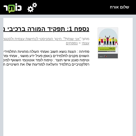
שלום אורח
נספח 1: תפקיד המורה ברכיבי מודל מעגל ההפנמה (שביט, 2007)
מתוך:
"אני שותף!": חינוך הומניסטי לנחישות עצמית ולסנגור ע
עצמי
>
נספחים
פתיחה : הצגת נושא חשוב ואמתי העולה מחוויות התלמידים ו
השווים מקנים לתלמידים באופן פעיל ידע מושגי , אמתי ומתאי
וטיפוח סגנון אישי תוצר : טיפוח לומד אוטונומי השואף למימוש ז
רפלקטיביים בתלמיד והעלאה למודעות שלו את השינויים הח