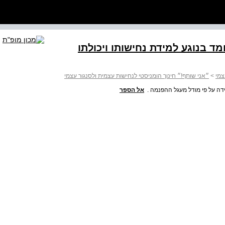
 הלומד בנוגע למידת נחישותו ויכולתו
צמי
>
״אני שותף!״ חינוך הומניסטי לנחישות עצמית ולסנגור עצמי
ידה על פי מודל מעגל ההפנמה .
אל הספר