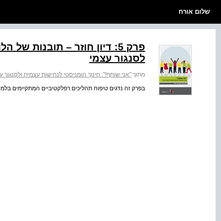
שלום אורח
פרק 5: דיון חוזר – תובנות של
לסנגור עצמי
מתוך:
"אני שותף!": חינוך הומניסטי לנחישות עצמית ולסנגור ע
בפרק זה נדגים טיפוח תהליכים רפלקטיביים המתקיימים בלמ