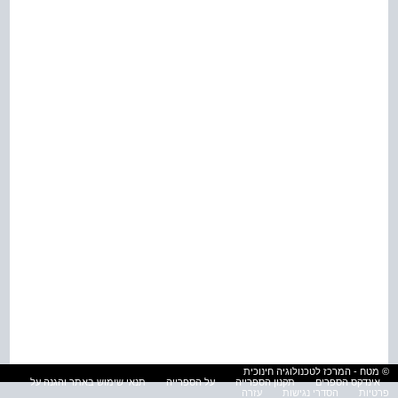
© מטח - המרכז לטכנולוגיה חינוכית
אינדקס הספרים
תקנון הספרייה
על הספרייה
תנאי שימוש באתר והגנה על
פרטיות
הסדרי נגישות
עזרה