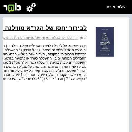
שלום אורח
לבירור יחסו של הגר"א מווילנה ל
מתוך:
בין הלכה להשכלה : מקומן של סוגיות הלכתיות במרקם ס
וידבר יחזקיוזו על לב כל הלוים המשכילים שכל טוב לחי . ( דברי ו
חברתית תרבותית ובתקופה , הצד השווה בשלוש הקטגוריות ה
ההבדלים המהותיים בין ההשכלה כערך או כתנועה בגרמניה בש
ההשכלה הנא
נושאת עמה את חותם זמנה ומקומה , על מכלול הגורמים ההיס
הערך ' השכלתי יכול להיות קשור קשר בל יינתק לאמונה הדתית ול
' הקיצה עג " 7 ( תרכ " ג - . &»( 63 כלכתכייל " ג , שירה . תל א ביב תש ט '' ז . עמי יו , 3 ר...