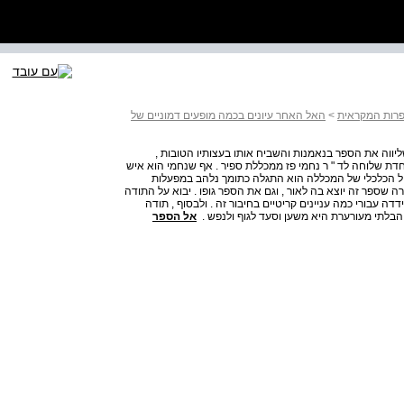
פרות המקראית
>
האל האחר עיונים בכמה מופעים דמוניים של
ליווה את הספר בנאמנות והשביח אותו בעצותיו הטובות ,
חדת שלוחה לד " ר נחמי פז ממכללת ספיר . אף שנחמי הוא איש
ל הכלכלי של המכללה הוא התגלה כתומך נלהב במפעלות
שספר זה יוצא בה לאור , וגם את הספר גופו . יבוא על התודה
ה עבורי כמה עניינים קריטיים בחיבור זה . ולבסוף , תודה
הבלתי מעורערת היא משען וסעד לגוף ולנפש .
אל הספר