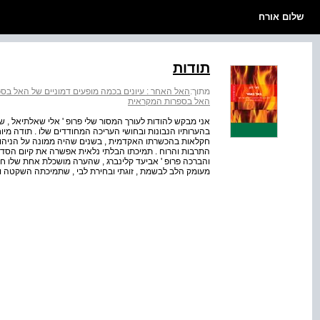
שלום אורח
תודות
מתוך:
האל האחר : עיונים בכמה מופעים דמוניים של האל בס
האל בספרות המקראית
אני מבקש להודות לעורך המסור שלי פרופ ' אלי שאלתיאל , ש
בהערותיו הנבונות ובחושי העריכה המחודדים שלו . תודה מיו
חקלאות בהכשרתו האקדמית , בשנים שהיה ממונה על הניהו
התרבות והרוח . תמיכתו הבלתי נלאית אפשרה את קיום הסדרה 
והברכה פרופ ' אביעד קלינברג , שהערה מושכלת אחת שלו חידד
מעומק הלב לבשמת , זוגתי ובחירת לבי , שתמיכתה השקטה ו