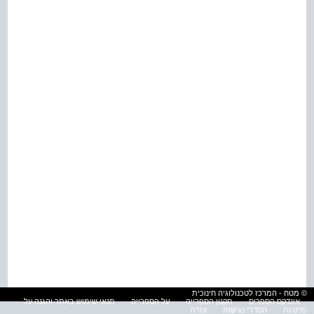
© מטח - המרכז לטכנולוגיה חינוכית
אינדקס הספרים
תקנון הספרייה
על הספרייה
תנאי שימוש באתר והגנה על
פרטיות
הסדרי נגישות
עזרה