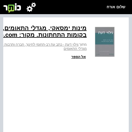
שלום אורח
בקומות התחתונות. מקור: ‭FreeFoto.com‬
מתוך:
גילוי דעת - כתב עת רב-תחומי לחינוך, חברה ותרבות - גיל
מגדלי התאומים
אל הספר