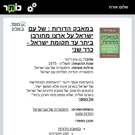
שלום אורח
במאבק הדורות : של עם
ישראל על ארצו מחורבן
ביתר עד תקומת ישראל -
כרך שני
מחבר:
בן-ציון דינור
שנת ההוצאה:
תשל"ה - 1975
מילות מפתח:
היסטוריה של עם ישראל;
היסטוריה יהודית; תולדות עם ישראל
בהקדמות אומר דינור: "היאחזותו המחודשת
של ישראל בארצו אינה אלא המשך ישיר,
בתנאים חדשים, של מאבק הדורות של ישראל
בארצו ועליה, שלא נפסק מימי חורבן ביתר".
אל הספר
נושא/נושאים:
,
היסטוריה של עם ישראל
ויהדות זמננו
תוכן הספר:
במאבק הדורות
תוכן העניינים