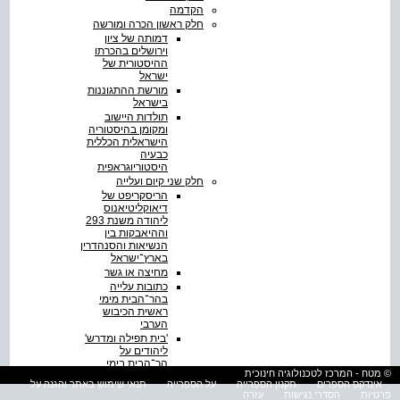
הקדמה
חלק ראשון הכרה ומורשה
דמותה של ציון
וירושלים בהכרתו
ההיסטורית של
ישראל
מורשת ההתגוננות
בישראל
תולדות היישוב
ומקומן בהיסטוריה
הישראלית הכללית
כבעיה
היסטוריוגראפית
חלק שני קיום ועלייה
הריסקריפט של
דיאוקליטיאנוס
ליהודה משנת 293
וההיאבקות בין
הנשיאות והסנהדרין
בארץ־ישראל
מחיצה או גשר
כתובות עלייה
בהר־הבית מימי
ראשית הכיבוש
הערבי
'בית תפילה ומדרש'
ליהודים על
הר־הבית בימי
© מטח - המרכז לטכנולוגיה חינוכית
הערבים
אינדקס הספרים
תקנון הספרייה
על הספרייה
תנאי שימוש באתר והגנה על
לתולדות היהודים
פרטיות
הסדרי נגישות
עזרה