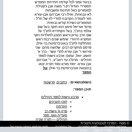
בניגוד גמור לכל קודמיו התייחס המפרש
הספרדי הגדול רק ר' משה אבן ג'קטילה
למזמורים כאל תחינות ותשבחות
לא-נבואיות; ואילו רבי אברהם אבן-עזרא
חזר לעמדה הקרובה למדיי לזו של חז"ל -
המזמורים כשירת קודש נבואית.
פרופ' אוריאל סימון הוא חוקר בעל שם
עולמי בתנ"ך, בעל הקתדרא לתנ"ך על
שם הרב נורוק וראש המכון לתולדות חקר
המקרא היהודי. שימש שנים רבות ראש
המחלקה לתנ"ך באוניברסיטת בר-אילן.
פרסם מחקרים רבים. שלושה מהם: שני
פירושי ר' אבן עזרא לתרי עשר - כרך א'
הושע, יואל, עמוס, ארבע גישות לספר
תהילים - מרס"ג עד ראב"ע , ר' אברהם
אבן עזרא- יסוד מורא וסוד תורה-יצאו
בהוצאת אוניברסיטת בר-אילן.
אל
הספר
נושא/נושאים:
,
כתובים
,
פרשנות
תוכן הספר:
ארבע גישות לספר תהילים
תוכן הענינים
הקדמה
פרק א' גישת רב
סעדיה גאון: ספר
תהילים — תורה שניה
© מטח - המרכז לטכנולוגיה חינוכית
פרק ב' הגישה
אינדקס הספרים
תקנון הספרייה
על הספרייה
תנאי שימוש באתר והגנה על
הקראית: מזמורי
פרטיות
הסדרי נגישות
עזרה