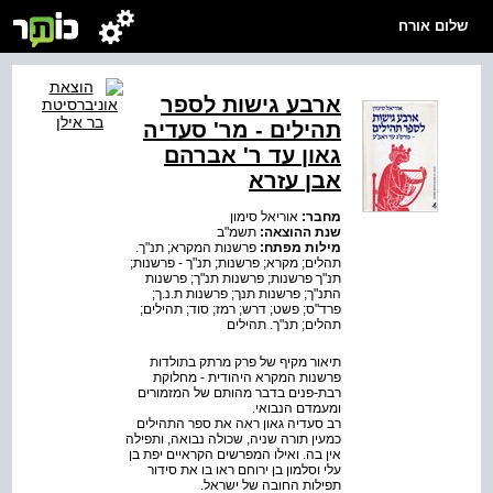
שלום אורח
ארבע גישות לספר
תהילים - מר' סעדיה
גאון עד ר' אברהם
אבן עזרא
מחבר:
אוריאל סימון
שנת ההוצאה:
תשמ"ב
מילות מפתח:
פרשנות המקרא; תנ"ך.
תהלים; מקרא; פרשנות; תנ"ך - פרשנות;
תנ"ך פרשנות; פרשנות תנ"ך; פרשנות
התנ"ך; פרשנות תנך; פרשנות ת.נ.ך;
פרד"ס; פשט; דרש; רמז; סוד; תהילים;
תהלים; תנ"ך. תהילים
תיאור מקיף של פרק מרתק בתולדות
פרשנות המקרא היהודית - מחלוקת
רבת-פנים בדבר מהותם של המזמורים
ומעמדם הנבואי.
רב סעדיה גאון ראה את ספר התהילים
כמעין תורה שניה, שכולה נבואה, ותפילה
אין בה. ואילו המפרשים הקראיים יפת בן
עלי וסלמון בן ירוחם ראו בו את סידור
תפילות החובה של ישראל.