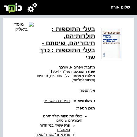
שלום אורח
בעלי התוספות :
תולדותיהם,
חיבוריהם, שיטתם -
בעלי התוספות : כרך
שני
מחבר:
אפרים א. אורבך
שנת ההוצאה:
תשי"ד - 1954
מילות מפתח:
בעלי התוספות; תוספות
(פירוש לתלמוד)
אל הספר
נושא/נושאים:
,
ספרות הראשונים
תוכן הספר:
בעלי התוספות תולדותיהם
חיבוריהם שיטתם
פרק עשירי בני־הדור
באנגליה
פרק אחד־עשר ר' מאיר