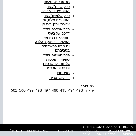
מרוטנבורג וסיעתו
פרק שנים־עשר
החותמים והעורכים
פרק שלושה־עשר
התוספות שלנו, זמן
עריכתן ומק ורותיהן
פרק ארבעה־עשר
דרכם של בעלי
התוספות בפירוש
התלמוד ובפסק ההלכה
והיצירה המשפטית
בסביבתם
פרק חמישה־עשר
ספיחי התוספות
גליונות, קונטרסים
ותוספות גורניש
מפתחות
ביבליוגראפיה
עמודים:
א
ג
ד
493
494
495
496
497
498
499
500
501
© מטח - המרכז לטכנולוגיה חינוכית
אינדקס הספרים
תקנון הספרייה
על הספרייה
תנאי שימוש באתר והגנה על
פרטיות
הסדרי נגישות
עזרה