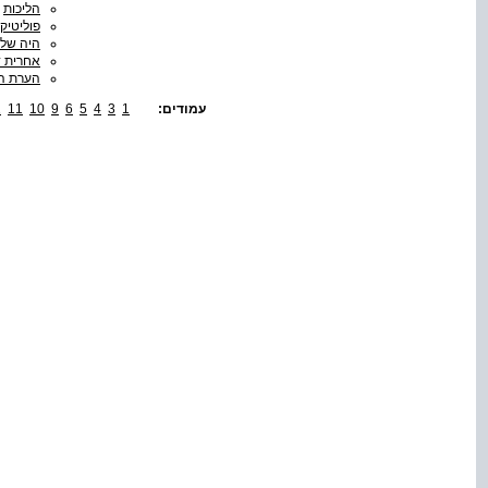
הליכות
פוליטיק
היה שלו
אחרית ד
הערת ה
עמודים:
1
3
4
5
6
9
10
11
2