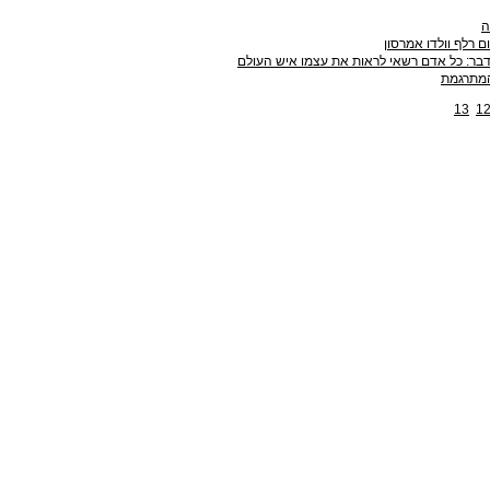
ה
ם רלף וולדו אמרסון
בר: כל אדם רשאי לראות את עצמו איש העולם
מתרגמת
13
1