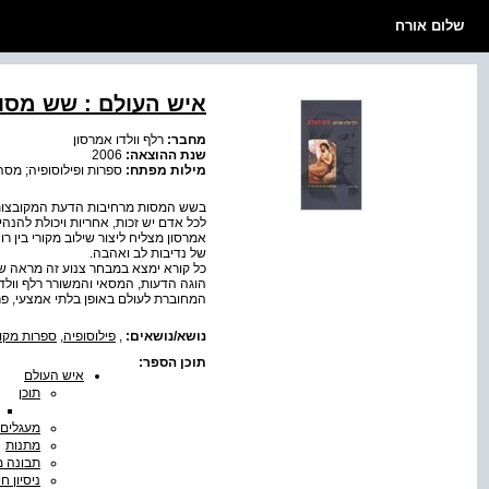
שלום אורח
איש העולם : שש מסו
מחבר:
רלף וולדו אמרסון
שנת ההוצאה:
2006
מילות מפתח:
ספרות ופילוסופיה; מסה 
בשש המסות מרחיבות הדעת המקובצות ב"
לכל אדם יש זכות, אחריות ויכולת להנה
אמרסון מצליח ליצור שילוב מקורי בין רו
של נדיבות לב ואהבה.
כל קורא ימצא במבחר צנוע זה מראה שמ
המחוברת לעולם באופן בלתי אמצעי, פרט
נושא/נושאים:
,
פילוסופיה
,
ספרות מקו
תוכן הספר:
איש העולם
תוכן
מעגלים
מתנות
תבונה 
ניסיון חי