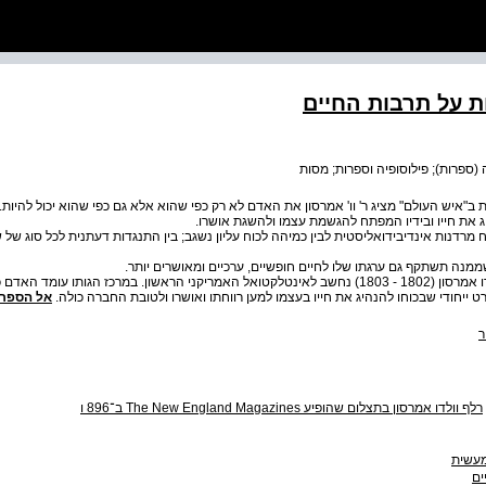
ת על תרבות החיים
(ספרות); פילוסופיה וספרות; מסות
איש העולם" מציג ר' וו' אמרסון את האדם לא רק כפי שהוא אלא גם כפי שהוא יכול להיות.
יג את חייו ובידיו המפתח להגשמת עצמו ולהשגת אושרו.
ח מרדנות אינדיבידואליסטית לבין כמיהה לכוח עליון נשגב; בין התנגדות דעתנית לכל סוג של ש
מנה תשתקף גם ערגתו שלו לחיים חופשיים, ערכיים ומאושרים יותר.
הוגה הדעות, המסאי והמשורר רלף וולדו אמרסון (1802 - 1803) נחשב לאינטלקטואל האמריקני הראשון. במרכז הגותו ע
 ייחודי שבכוחו להנהיג את חייו בעצמו למען רווחתו ואושרו ולטובת החברה כולה.
אל הספר
ר
רלף וולדו אמרסון בתצלום שהופיע ‭The New England Magazines‬ ב־896 ו
מעשית
ים