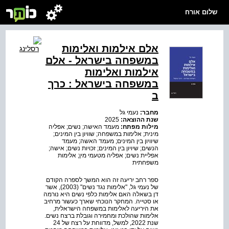
שלום אורח
אלם אילמות ואלימות
במשפחה בישראל - אלם
אילמות ואלימות
במשפחה בישראל : כרך
ב
מחבר:
נעמי גל
שנת ההוצאה:
2025
מילות מפתח:
מעמד האישה; נשים; אפליה
מינית; אלימות במשפחה; שוויון בין המינים;
שיוויון בין המינים; מעמד האשה; מעמד
הנשים; שיויון בין המינים; זכויות נשים; אישה;
אפליית נשים; אפליה מטעמי מין; אלימות
משפחתית
ספר רחב יריעה זה הוא המשך לספרה הקודם
של נעמי גל, "אלימות נגד נשים" (2003), אשר
דן בשאלה האם אלימות כלפי נשים היא נורמה
או סטייה. המחקר הנוכחי שארך כעשור מרחיב
את היריעה לאלימות במשפחה הישראלית,
אלימות שהולכת ומחמירה וגובלת ברצח נשים.
שנת 2022, למשל, מדווחת על רצח של 24