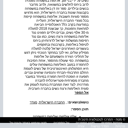
נשים על ידי בני זוגן. אלימות במשפחה מופנית
לרוב ביחס לחלשים במשוואה, ולרוב מדובר
בנשים ובילדים. ספר זה דן באלימות במשפחה
בקבוצות שונות בחברה הישראלית; הוא מדגיש
מספר סוגיות חשובות: אלימות במשפחה קיימת
בכל מגזרי החברה הישראלית; העלייה
במודעות בקרב כלל האוכלוסייה הביאה
למחאות והפגנות, כך שבשנת 2018 למעלה
מ-30 אלף נשים, גברים וילדים הפגינו נגד
אלימות במשפחה ורצח נשים, כמו גם נגד
רפיסות ממשלות ישראל לדורותיהן ביחס
לטיפול באלימות, בקורבנות ובתוקפים.
בעשורים האחרונים ישראל קלטה למעלה
ממיליון עולים, ואי לכך במחקר הנוכחי ניתן דגש
על תהליכי הגירה והשפעתם על אלימות
במשפחה. כפי שעולה מהספר, אחת הסיבות
להחמרה במצב האלימות במשפחות עולים
היא הסתגלותן האינטגרטיבית של נשים לעומת
ההלם התרבותי-חברתי והנסיגה שחווים גברים.
תופעה זו הופכת להיות חמורה במיוחד במעבר
מחברה מסורתית-פטריארכלית לחברה
מודרנית. לצד זאת המחברת בוחנת לעומק את
סוגית האלימות ורצח נשים בחברה הערבית.
אל הספר
נושא/נושאים:
,
החברה הישראלית
,
מגדר
תוכן הספר:
אלם אילמות ואלימות במשפחה
© מטח - המרכז לטכנולוגיה חינוכית
בישראל - כרך ב
אינדקס הספרים
תקנון הספרייה
על הספרייה
תנאי שימוש באתר והגנה על
תוכן העניינים
פרטיות
הסדרי נגישות
עזרה