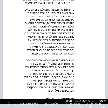
והן בספרים היסטוריוגרפים אחרים במקרא.
בחשיפה של המגמות והפולמוסים הסמויים
אשר באים לידי ביטוי בהצבת המקבילות
הספרותיות זו מול זו, נפתח בפנינו צוהר
לעולמה של הפרשנות הפנים-מקראית
הגלויה, ובעיקר הסמויה, על דרכיה ומניעיה.
אולם תופעת המקבילות הספרותיות אינה
ייחודית למחזור הסיפורים על גדעון אלא
רווחת בסיפורת ההיסטוריוגרפית כולה, והיא
כוח מניע ביצירתה. לפיכך העיון השיטתי
במקבילות הספרותיות במחזור גדעון, על
היבטיו השונים ועל ההשלכות הנובעות
ממנו, עשוי לסייע בהבנת דרכי צמיחתה
והתהוותה של הסיפורת ההיסטוריוגרפית
המקראית על מחזורי הסיפורים שבה.
העיון במחזור גדעון ממחיש את מורכבותם
של התהליכים שהובילו ליצירת מסורות
ספרותיות וגיבושן לכדי מחזורי סיפורים. כמו
כן הוא מעיד על השימוש שעשו יוצרים
באבני בניין מיצירות ידועות, קודמות או
בנות-זמנם, בחיבור יצירותיהם, לרוב על דרך
האנלוגיה הסמויה, בציפייה שקוראיהן
הבקיאים במורשת הספרותית יהיו מודעים
לשימוש ויסיקו מההשוואה את המסקנות
המתבקשות.
אל הספר
נושא/נושאים:
,
נביאים
© מטח - המרכז לטכנולוגיה חינוכית
אינדקס הספרים
תקנון הספרייה
על הספרייה
תנאי שימוש באתר והגנה על
תוכן הספר:
פרטיות
הסדרי נגישות
עזרה