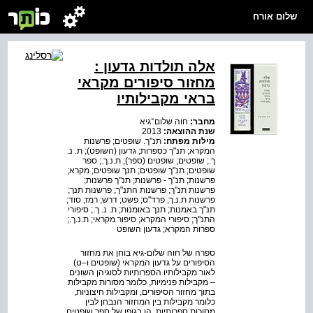
שלום אורח
אלה תולדות גדעון :
מחזור סיפורים מקראי
בראי מקבילותיו
מחבר:
חוה שלום־גיא
שנת ההוצאה:
2013
מילות מפתח:
תנ"ך. שופטים; פרשנות
המקרא; תנ"ך כספרות; גדעון (השופט); ת. נ.
ך.; שופטים; שופטים (ספר); ת.נ.ך.; ספר
שופטים; תנ"ך שופטים; תנך שופטים; מקרא;
פרשנות; תנ"ך - פרשנות; תנ"ך פרשנות;
פרשנות תנ"ך; פרשנות התנ"ך; פרשנות תנך;
פרשנות ת.נ.ך; פרד"ס; פשט; דרש; רמז; סוד;
תנ"ך באמנות; תנך באומנות; ת. נ. ך.; סיפורי
התנ"ך; סיפורי המקרא; סיפור מקראי; ת.נ.ך.;
ספרות המקרא; גדעון השופט
ספרה של חוה שלום-גיא בוחן את מחזור
הסיפורים על גדעון המקראי (שופטים ו–ט)
לאור מקבילותיו הספרותיות לסוגיהן השונים
– מקבילות פנימיות, כלומר מסורות מקבילות
בתוך מחזור הסיפורים, ומקבילות חיצוניות,
כלומר מקבילות בין המחזור הנבחן לבין
מסורות ספרותיות, הן בגופו של ספר שופטים