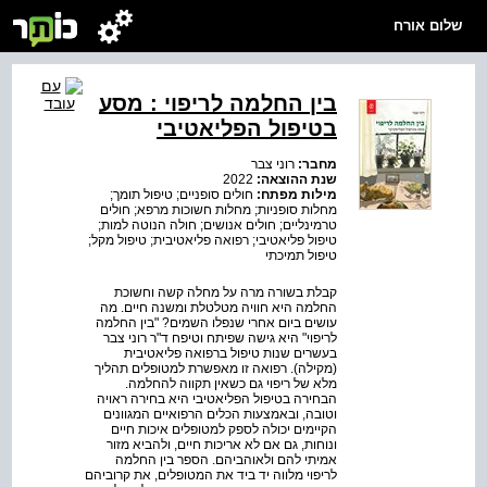
שלום אורח
בין החלמה לריפוי : מסע
בטיפול הפליאטיבי
מחבר:
רוני צבר
שנת ההוצאה:
2022
מילות מפתח:
חולים סופניים; טיפול תומך;
מחלות סופניות; מחלות חשוכות מרפא; חולים
טרמינליים; חולים אנושים; חולה הנוטה למות;
טיפול פליאטיבי; רפואה פליאטיבית; טיפול מקל;
טיפול תמיכתי
קבלת בשורה מרה על מחלה קשה וחשוכת
החלמה היא חוויה מטלטלת ומשנה חיים. מה
עושים ביום אחרי שנפלו השמים? "בין החלמה
לריפוי" היא גישה שפיתח וטיפח ד"ר רוני צבר
בעשרים שנות טיפול ברפואה פליאטיבית
(מקילה). רפואה זו מאפשרת למטופלים תהליך
מלא של ריפוי גם כשאין תקווה להחלמה.
הבחירה בטיפול הפליאטיבי היא בחירה ראויה
וטובה, ובאמצעות הכלים הרפואיים המגוונים
הקיימים יכולה לספק למטופלים איכות חיים
ונוחות, גם אם לא אריכות חיים, ולהביא מזור
אמיתי להם ולאוהביהם. הספר בין החלמה
לריפוי מלווה יד ביד את המטופלים, את קרוביהם