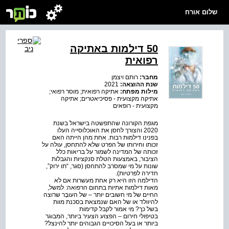
שלום אורח
50 דילמות באתיקה
רפואית
מחבר:
רותם ויצמן
שנת ההוצאה:
2021
מילות מפתח:
אתיקה רפואית; מוסר רפואי;
אתיקה מקצועית - פסיכיאטרים; אתיקה
מקצועית - רופאים
מגפת הקורונה שהתפשטה בישראל בשנת
2020 והצורך לחסן את האוכלוסייה העלו
בפנינו דילמות רבות. אחת מהן הייתה האם
זכותו וחירותו של הפרט שלא להתחסן, עולה על
זכותה של המדינה לשמור על בריאות כלל
הציבור, באמצעות הטלת סנקציות והגבלות
שונות על מי שמסרב להתחסן (סגר, “תו ירוק”,
חדירה לפרטיות).
הדילמה הזו היא רק אחת מעשרות אם לא
מאות דילמות אתיות בתחום הרפואה: למשל,
החיים של מי חשובים יותר – של העובָּר שרוצה
להיוולד או של האם שנמצאת בסכנת מוות
בשל כך? מי אמור לקבל קדימות
בטיפולי חירום – הפצוע הצעיר ביותר, המבוגר
ביותר או בעל הסיכויים הגבוהים יותר להינצל?