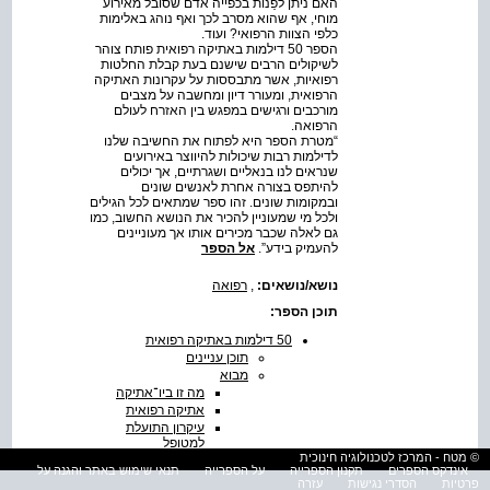
האם ניתן לפַנות בכפייה אדם שסובל מאירוע
מוחי, אף שהוא מסרב לכך ואף נוהג באלימות
כלפי הצוות הרפואי? ועוד.
הספר 50 דילמות באתיקה רפואית פותח צוהר
לשיקולים הרבים שישנם בעת קבלת החלטות
רפואיות, אשר מתבססות על עקרונות האתיקה
הרפואית, ומעורר דיון ומחשבה על מצבים
מורכבים ורגישים במפגש בין האזרח לעולם
הרפואה.
“מטרת הספר היא לפתוח את החשיבה שלנו
לדילמות רבות שיכולות להיווצר באירועים
שנראים לנו בנאליים ושגרתיים, אך יכולים
להיתפס בצורה אחרת לאנשים שונים
ובמקומות שונים. זהו ספר שמתאים לכל הגילים
ולכל מי שמעוניין להכיר את הנושא החשוב, כמו
גם לאלה שכבר מכירים אותו אך מעוניינים
להעמיק בידע”.
אל הספר
נושא/נושאים:
,
רפואה
תוכן הספר:
50 דילמות באתיקה רפואית
תוכן עניינים
מבוא
מה זו ביו־אתיקה
אתיקה רפואית
עיקרון התועלת
למטופל
© מטח - המרכז לטכנולוגיה חינוכית
עיקרון אי־גרימת נזק
אינדקס הספרים
תקנון הספרייה
על הספרייה
תנאי שימוש באתר והגנה על
למטופל
פרטיות
הסדרי נגישות
עזרה