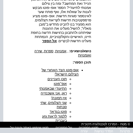
הנייד ואת המחשב? ומה בין צילום
אמנותי לתיעודי? הספר אופ–פוטו מבקש
לענות על שאלות אלו, ואף פותח שער
לאינספור סוגיות חדשות. אופ–פוטו מציע
פרספקטיבות חדשות לקריאת תצלומים.
הוא מפציר בנו להביט מחדש ב"מובן
מאליו", להשיל מעלינו את ההגנות
שפיתחנו ולהתבונן ברגישות חדשה בחופת
חיינו, האישיים והקולקטיביים, הנמתחת
מעלינו חדשות לבקרים.
אל הספר
נושא/נושאים:
,
אמנויות
,
ספרות, שירה
ואומנויות
תוכן הספר:
אופ-פוטו הצד האחורי של
הצילום הישראלי
תוכן העניינים
אופ־פוטו
התיעודי שבאמנותי
ראו, אני אשכנזייה
אין תמונה!
שני תצלומים, שתי
סבתות
פוטו בגדאד
ללמוד לראות גזע
בעברית
© מטח - המרכז לטכנולוגיה חינוכית
על תפיסת הגזע של
אינדקס הספרים
תקנון הספרייה
על הספרייה
תנאי שימוש באתר והגנה על
ארתור רופין
פרטיות
הסדרי נגישות
עזרה