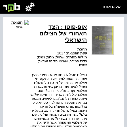
שלום אורח
אופ-פוטו : הצד
האחורי של הצילום
הישראלי
מחבר:
שנת ההוצאה:
2017
מילות מפתח:
ישראל; צילום; נשים;
עדות המזרח; Israel; מדינת ישראל;
אישה
הצילום מטיל לפתחנו אתגר תמידי, מוליך
אותנו מן האונטולוגיה אל האתיקה: מי
מצלם את מי ומדוע? מי סירב להצטלם
ומתי? לאיזה צורך בדיוק שימשו עשרות
תצלומי תקריב של פני יהודים? האם
תצלום יכול להיות שריד יחידי ומקודש? מי
מעניק כותרות לתצלומים ולעיתים ממסגר
בכך את השפע הנראה לכדי סטריאוטיפ
צר? מהו מודוס הפעולה של הדיוקן
העצמי בצילום ושל הדיוקן המבוצע על ידי
צלם? כיצד מעצבים תצלומי פוליטיקאים
את האווירה הציבורית? מה משמעותם
של תצלומי המשפחה אשר גדשו את
האלבומים שלנו ועתה מציפים את הטלפון