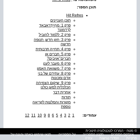
תוכן הספר:
Hit Refres
תוכן העניינים
פרק 1: מהַיידֶראבּאד
לרֶדמוֹנד
פרק 2: ללמוד להוביל
פרק 3: חזון חדש, תנופה
חדשה
פרק 4: תחייה תרבותית
פרק 5: חברים או
חברים־אויבים?
פרק 6: מעבר לענן
פרק 7: משוואת האמון
פרק 8: עתידם של בני
אדם ומכונות
פרק 9: שיקום הצמיחה
הכלכלית למען כולנו
אחרית דבר
תודות
מקורות והמלצות לקריאה
נוספת
עמודים:
1
2
3
4
5
6
8
9
10
11
12
© מטח - המרכז לטכנולוגיה חינוכית
אינדקס הספרים
תקנון הספרייה
על הספרייה
תנאי שימוש באתר והגנה על
פרטיות
הסדרי נגישות
עזרה