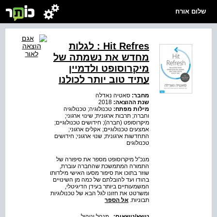
שלום אורח
Hit Refres : לגלות
מחדש את נשמתה של
מיקרוסופט ולדמיין
עתיד טוב יותר לכולנו
מחבר:
סאטיה נאדלה
שנת ההוצאה:
2018
מילות מפתח:
טכנולוגיה; טכנולוגיה
וחברה; תרבות ארגונית; שינוי ארגוני;
מיקרוסופט (חברה); חידושים טכנולוגיים;
אמצעים טכנולוגיים; אקלים ארגוני;
התחדשות ארגונית; שנוי ארגוני; חידושים
טכנולוגים
מנכ”ל מיקרוסופט מספר את סיפורה של
התמורה המתמשכת שהחברה עוברת,
שוזר בתוכו את סיפור מסעו האישי מילדותו
בהודו ועד להובלתם של כמה מן השינויים
המשמעותיים ביותר בעידן הדיגיטלי,
ומשרטט את חזונו לגל הבא של טכנולוגיות
תבוניות.
אל הספר
נושא/נושאים:
,
מנהל וניהול