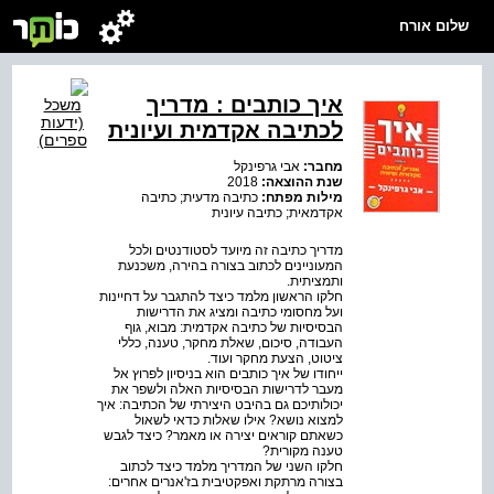
שלום אורח
איך כותבים : מדריך
לכתיבה אקדמית ועיונית
מחבר:
אבי גרפינקל
שנת ההוצאה:
2018
מילות מפתח:
כתיבה מדעית; כתיבה
אקדמאית; כתיבה עיונית
מדריך כתיבה זה מיועד לסטודנטים ולכל
המעוניינים לכתוב בצורה בהירה, משכנעת
ותמציתית.
חלקו הראשון מלמד כיצד להתגבר על דחיינות
ועל מחסומי כתיבה ומציג את הדרישות
הבסיסיות של כתיבה אקדמית: מבוא, גוף
העבודה, סיכום, שאלת מחקר, טענה, כללי
ציטוט, הצעת מחקר ועוד.
ייחודו של איך כותבים הוא בניסיון לפרוץ אל
מעבר לדרישות הבסיסיות האלה ולשפר את
יכולותיכם גם בהיבט היצירתי של הכתיבה: איך
למצוא נושא? אילו שאלות כדאי לשאול
כשאתם קוראים יצירה או מאמר? כיצד לגבש
טענה מקורית?
חלקו השני של המדריך מלמד כיצד לכתוב
בצורה מרתקת ואפקטיבית בז'אנרים אחרים: