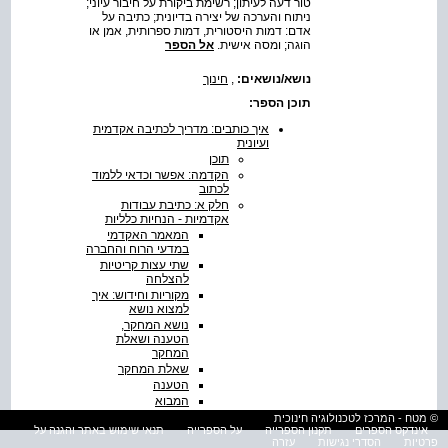
טור דעה לעיתון; רשימת ביקורת על חיבור עיוני;
ניתוח והערכה של יצירה בדיונית; כתיבה על
אדם: דמות היסטורית, דמות ספרותית, אמן או
הוגה; ומסה אישית.
אל הספר
נושא/נושאים:
,
חינוך
תוכן הספר:
איך כותבים: מדריך לכתיבה אקדמית
ועיונית
תוכן
הקדמה: אפשר וכדאי ללמוד
לכתוב
חלק א: כתיבת עבודות
אקדמיות - הנחיות כלליות
המאמר האקדמי
במדעי הרוח והחברה
שתי עצות קריטיות
להצלחה
מקוריות וחידוש: איך
למצוא נושא
נושא המחקר,
הטענה ושאלת
המחקר
שאלת המחקר
הטענה
המבוא
ספרות משנית:
© מטח - המרכז לטכנולוגיה חינוכית
תיאוריות וחווֹת דעת
אינדקס הספרים
תקנון הספרייה
על הספרייה
תנאי שימוש באתר והגנה על
פרטיות
הסדרי נגישות
עזרה
של מומחים ומלומדים