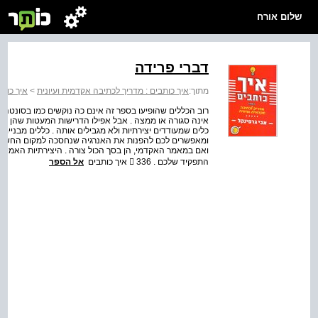
שלום אורח
דברי פרידה
מתוך:
איך כותבים : מדריך לכתיבה אקדמית ועיונית
>
איך כותב
רוב הכללים שהופיעו בספר זה אינם כה נוקשים כמו בסונטה 
אינה סגורה או ממצה . אבל אפילו הדרישות המעטות שהן באמת
כלים שמעודדים יצירתיות ולא מגבילים אותה . כללים מבניים
ומאפשרים לכם להפנות את האנרגיה שנחסכה למקום החשוב ב
ואם במאמר האקדמי, הן בסך הכול צורה . היצירתיות האמיתית 
התפקיד שלכם . 336  איך כותבים
אל הספר