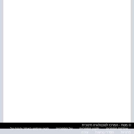
© מטח - המרכז לטכנולוגיה חינוכית
אינדקס הספרים
תקנון הספרייה
על הספרייה
תנאי שימוש באתר והגנה על
פרטיות
הסדרי נגישות
עזרה