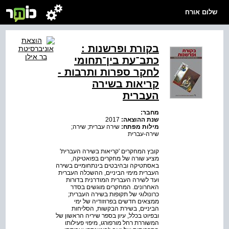
שלום אורח
בקורת ופרשנות :
כתב־עת בין־תחומי
לחקר ספרות ותרבות -
קריאות בשירה
העברית
מחבר:
שנת ההוצאה:
2017
מילות מפתח:
שירה עברית; שירה;
שירה-עברית
קובץ המחקרים 'קריאות בשירה העברית'
מציע שורה של מחקרים בפואטיקה,
באסתטיקה ובהיבטים בינתחומיים בשירה
העברית מימי הביניים, ההשכלה העברית
ועד לשירה העברית המודרנית בדורות
האחרונים. המחקרים מוגשים בסדר
כרונולוגי של תקופות בשירה העברית;
ממצאים חדשים בפרוזודיה של ימי
הביניים, בשירת הבקשות, הסליחות
ובפיוט בכלל, עיון בספר שיריה הראשון של
המשוררת רחל מורפורגו, מיפוי פעילותו