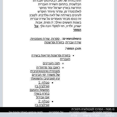
התרבותית של זאב ז'בוטינסקי ועבודתו
הבלשנית. בתחום השירה העברית
החדשה בארץ-ישראל יוחד מחקר
לאלכסנדר פן, ומדור מיוחד הוקדש
לעיונים בשירתה של לאה גולדברג. לקובץ
זה כונסו מבחר מאמרים על שירה עברית
בשנות הששים ואילך; דן פגיס, אבות
ישורון, זלדה, חזי לסקלי ויונה וולך.
אל
הספר
נושא/נושאים:
,
ספרות, שירה ואומנויות
,
שירה עברית
,
בקורת ופרשנות
תוכן הספר:
בקורת ופרשנות קריאות בשירה
העברית
תוכן העניינים
ראובן צור פרוזודיה
מוצהרת ואינטואיטיבית
של משורר ימי הביניים
עיון קוגניטיבי והשוואתי
טבלה :1
קוׂרלציה בין
המשקל והטעם
בחרוז בשירי
אבן גבירול
טבלה :2
קוׂרלציה בין
המשקל והטעם
© מטח - המרכז לטכנולוגיה חינוכית
בחרוז בשירי
אינדקס הספרים
תקנון הספרייה
על הספרייה
תנאי שימוש באתר והגנה על
פרטיות
הסדרי נגישות
עזרה
יהודה הלוי