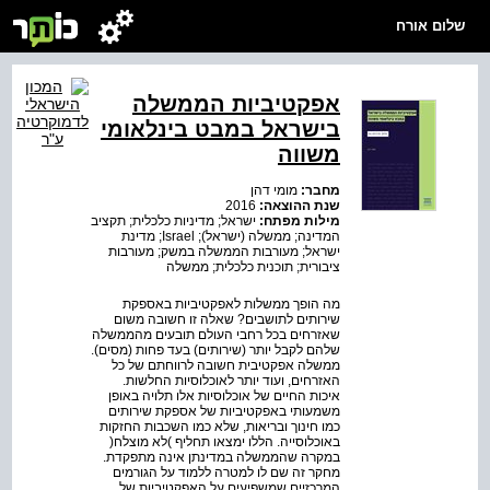
שלום אורח
אפקטיביות הממשלה
בישראל במבט בינלאומי
משווה
מחבר:
מומי דהן
שנת ההוצאה:
2016
מילות מפתח:
ישראל; מדיניות כלכלית; תקציב
המדינה; ממשלה (ישראל); Israel; מדינת
ישראל; מעורבות הממשלה במשק; מעורבות
ציבורית; תוכנית כלכלית; ממשלה
מה הופך ממשלות לאפקטיביות באספקת
שירותים לתושבים? שאלה זו חשובה משום
שאזרחים בכל רחבי העולם תובעים מהממשלה
שלהם לקבל יותר (שירותים) בעד פחות (מסים).
ממשלה אפקטיבית חשובה לרווחתם של כל
האזרחים, ועוד יותר לאוכלוסיות החלשות.
איכות החיים של אוכלוסיות אלו תלויה באופן
משמעותי באפקטיביות של אספקת שירותים
כמו חינוך ובריאות, שלא כמו השכבות החזקות
באוכלוסייה. הללו ימצאו תחליף )לא מוצלח(
במקרה שהממשלה במדינתן אינה מתפקדת.
מחקר זה שם לו למטרה ללמוד על הגורמים
המרכזיים שמשפיעים על האפקטיביות של