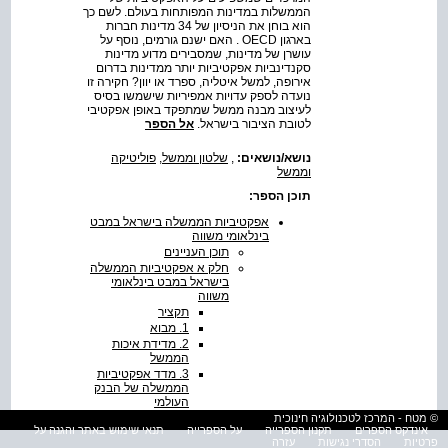
הממשלות במדינות המפותחות בעולם. לשם כך
הוא בוחן את הניסיון של 34 מדינות חברות
בארגון OECD . האם ישנם גורמים, נוסף על
עושרן של מדינות, שמסבירים מדוע מדינות
סקנדינביות אפקטיביות יותר ממדינות בדרום
אירופה, למשל איטליה, ספרד או יוון? חקירה זו
נועדה לספק עדויות אמפיריות שישמשו בסיס
לעיצוב מבנה ממשל שמתפקד באופן אפקטיבי
לטובת הציבור בישראל.
אל הספר
נושא/נושאים:
,
שלטון וממשל
,
פוליטיקה
וממשל
תוכן הספר:
אפקטיביות הממשלה בישראל במבט
בינלאומי משווה
תוכן העניינים
חלק א אפקטיביות הממשלה
בישראל במבט בינלאומי
משווה
תקציר
1. מבוא
2. מדידת איכות
הממשל
3. מדד אפקטיביות
הממשלה של הבנק
העולמי
תרשים 1
© מטח - המרכז לטכנולוגיה חינוכית
אינדקס הספרים
תקנון הספרייה
על הספרייה
תנאי שימוש באתר והגנה על
מדד
פרטיות
הסדרי נגישות
עזרה
אפקטיביות