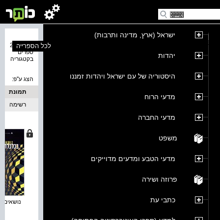
ישראל (ארץ, מדינה ותרבות)
נמצאו 22
לכל הספרייה
ספרים
יהדות
בקטגוריה
היסטוריה של עם ישראל ויהדות זמננו
הצג ע''פ:
תמונת
מדעי הרוח
כריכה
רשימה
מדעי החברה
משפט
מדעי הטבע ומדעים מדוייקים
פרוזה ושירה
כתבי עת
נושאים נב