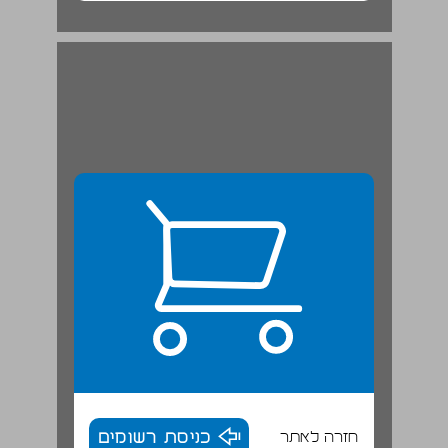
חזרה לאתר
כניסת רשומים