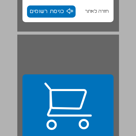
חזרה לאתר
כניסת רשומים