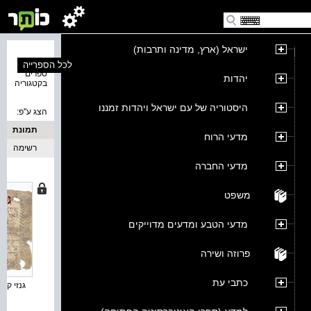
ישראל (ארץ, מדינה ותרבות)
נמצאו 6
לכל הספרייה
ספרים
יהדות
בקטגוריה
היסטוריה של עם ישראל ויהדות זמננו
הצג ע''פ:
תמונת
מדעי הרוח
כריכה
רשימה
מדעי החברה
משפט
מדעי הטבע ומדעים מדוייקים
פרוזה ושירה
כתבי עת
גנזי קדם 