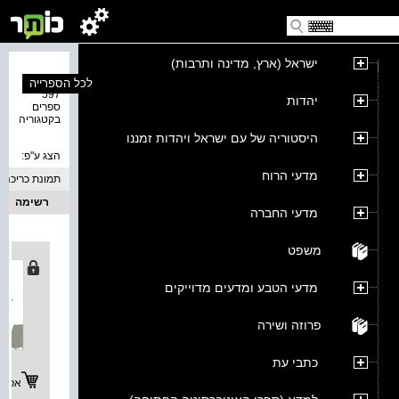
ישראל (ארץ, מדינה ותרבות)
נמצאו
לכל הספרייה
597
יהדות
ספרים
בקטגוריה
היסטוריה של עם ישראל ויהדות זמננו
הצג ע''פ:
מדעי הרוח
תמונת כריכה
רשימה
מדעי החברה
משפט
מדעי הטבע ומדעים מדוייקים
פרוזה ושירה
כתבי עת
אפשרו