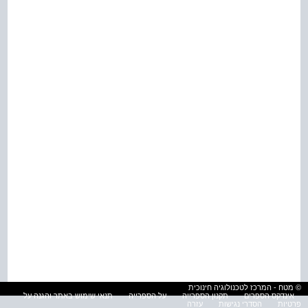
© מטח - המרכז לטכנולוגיה חינוכית
אינדקס הספרים
תקנון הספרייה
על הספרייה
תנאי שימוש באתר והגנה על
פרטיות
הסדרי נגישות
עזרה