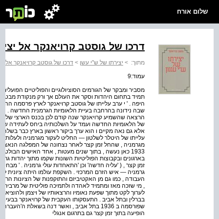
שלום אורח
דרכו של גוסטב קרויאנקר אל יצירת
מתוך:
>
יצירתו של ש"י עשן
>
דרכו של גוסטב קרויאנקר אל יצי
עמוד:9
מסביר ומבקר של הגורמים הסוציולוגיים והפוליטיים הפועלים 
תמיד בתחום היהדות וסקר את העולם אך ורק מנקודת מבט של 
היפה . ' י ערב עלייתו של גוסטב קרויאנקר לארץ פרסמה ההסת
שבה נידונה בהרחבה בעיית הלאומיות הגרמנית החדשה . חוברת
הרצאה שהשמיע קרויאנקר שנה קודם לכן בכנס הארצי של ההס
של הלאומיות החדשה ועמד על השלכותיה ביחס לעתידה של יהד
עלייתו של היטלר לשלטון — החליט לעקור מגרמניה ולעלות לא
מגרמניה , שהחל זמן קצר לאחר נצחונה של המפלגה הנאצית בב
1933 כאן נעשה , בתוך שנים מעטות , אחד האישים הבולטים
בארגונים ובקבוצות הפוליטיות השונות שקמו מתוך יהדות גרמנ
זמן קצר , ( 'עליה חדשה' וכן 'התאחדות עולי גרמניה . ' מבחינה
גרמניה — איש הזרם המרכזי . השקפת עולמו היתה ציונית ליבר
העבודה , כמו גם מן האקטיביזם והתוקפנות של הציונות הרביזיונ
, מי שזכה מאז ומתמיד לאהדה ולתמיכה פוליטית של מרבית יוצ
לערוך לקט מתוך שפעת נאומיו והרצאותיו של ויצמן ולהוציאו 
בברלין ובתל אביב . התעסקותו העקבית של קרויאנקר בבעיות ה
שפורסמה ב 1936 בתל אביב , ואשר דנה בשאלת ה'
הופיעה בתוך זמן קצר גם בתרגום אנגלי