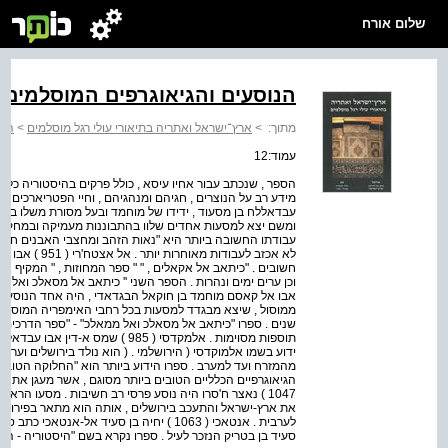
שלום אורח
הנוסעים והגיאוגרפים המוסלמים
מתוך:
>
ארץ־ישראל ואתריה בתיאורי עולי רגל מוסלמים
>
הנו
עמוד:12
הספר , שנכתב עבור אחיו עיסא , כולל פרקים בהיסטוריה כללית
עבדאללח בן מסעוד , ידידו של מוחמד ובעל מסורת משלו בקרי
ומשם יצא למסעות אחדים שלוו בהתבוננות מעמיקה ובמחקרים .
עבודתו החשובה ביותר היא "נאות הזהב ומחצבי האבנים חטובו
לא אכזב לעבודות
חשובים . "כיתאב אל אקאלים , " " ספר המחוזות , " המקיף 
אבו אל קאסם מוחמד בן חוקאל הבגדאדי , היה אחד הנוסעים 
שנים . ספרו "כיתאב אל מסאלכ ואל ממאלכ" - "ספר הדרכים
תוספות מסוימות . אלמקדסי ( 985 ) 
ידוע בשמו אלמוקדסי ( הירושלמי . ( הוא נולד בירושלים וער
מהמזרח ועד למערב . ספרו הידוע ביותר הוא "החלוקה הטובה 
הגיאוגרפיים הכלליים הטובים ביותר מסוגם , אשר מעגן את קבי
1047 ) נאצר ח'סרו היה נוסע פרסי רב חשיבות . מסעו הראש
את ארץ-ישראל והתעכב בירושלים , אותה הוא מתאר בפירוט . 
לערבית . אנטאכי ( 1063 ) יחיה בן סעיד אל-
סעיד בן בטריק הנזכר לעיל . ספרו נקרא בשם "היסטוריה - השלמו