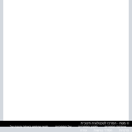
© מטח - המרכז לטכנולוגיה חינוכית
אינדקס הספרים
תקנון הספרייה
על הספרייה
תנאי שימוש באתר והגנה על
פרטיות
הסדרי נגישות
עזרה