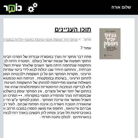
שלום אורח
תוכן העניינים
מתוך:
>
גניוס יהיר ועושק אנטי-ציונות כאנטי-יהדות במצרים
>
עמוד:7
פתח דבר מחקר זה נערך במסגרת עבודתו של המרכז הבינלאו
החוקר תופעות של שנאת ישראל בעולם . המטרה היתה לבדוק א
והתקופה שנתחמה היתה משך השנים שלאחר עשיית השלום . יה
חברתית , והתחום היחיד שבו יכולות לבוא לידי ביטוי עמדות 
הרעיוני . מקורות המחקר הם על כן השקפות רלבנטיות המובעות
לתחום הרעיוני , בשיטתו ובמסקנותיו . הניתוח הוא טכסטואלי 
השאלות שהוצגו מתייחסות למהותן של ההשקפות העוינות ואינ
ולא לבדיקת הנסיבות ההיסטוריות והפסיכולוגיות שהיוו את הג
בתחום של יחסי ישראל ומצרים , אין המחקר עוסק בהשלכות שי
שבמסגרתה נערך ומהמידע המצוי במקורותיו . • • המרכז הבינל
השכיל ואפשר את עריכת המחקר . המכון למחקר ע"ש הרי ס' ט
שהאווירה הטובה השורה בו איננה הפחות שבהם . לעזר רב היתה
אברהם גרינהאוז , התופס את מושג הספרן במובנו הרחב והיפה
באוניברסיטת תל-אביב ומחוץ להן הקשיבו באורך רוח לבעיות 
בהארותיהם . לכולם נתונה תודתי .