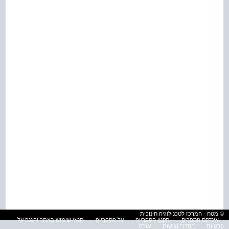
© מטח - המרכז לטכנולוגיה חינוכית
אינדקס הספרים
תקנון הספרייה
על הספרייה
תנאי שימוש באתר והגנה על
פרטיות
הסדרי נגישות
עזרה