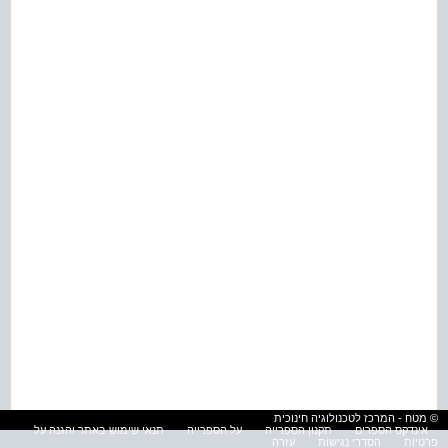
© מטח - המרכז לטכנולוגיה חינוכית
אינדקס הספרים
תקנון הספרייה
על הספרייה
תנאי שימוש באתר והגנה על
פרטיות
הסדרי נגישות
עזרה