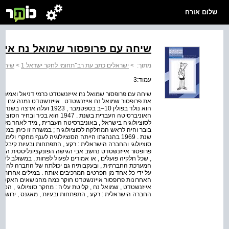
שלום אורח
שיחה עם פרופסור שמואל נח איי
מתוך:
>
ישראלים כתב עת רב־תחומי לחקר ישראל 1
>
שיחה 
עמוד:3
שיחה עם פרופסור שמואל נח אייזנשטדט כרמי דניאל ואמיר פל
את פרופסור שמואל נח אייזנשטדט . אייזנשטדט נמנה עם ה
האוניברסיטה העברית בשנת . 1947 ה
לסוציולוגיה בישראל , באוניברסיטה העברית , מיד לאחר מל
בובר והיה לראש המחלקה לסוציולוגיה ; במשרה זו כיהן במש
שנת . 1969 בהנהגתו הייתה הסוציולוגיה לענף מחקרי ול
סוציולוגי והחברה הישראלית : רקע , התפתחות ובעיות קיבלו
פרופסור אייזנשטדט נחשב אבי הגישה הפונקציונליסטית הישר
, שכל חלקיה פועלים , או אמורים לפעול לפחות , במשולב ל
המערכת החברתית , ובעקבותיה גם יכולתה של החברה להשיג
על ידי כל אחד מן הפרטים המרכיבים אותה . במילים אחרות , ה
החברה הישראלית : רקע , התפתחות ובעיות , מאגנס , ירושלים . 7