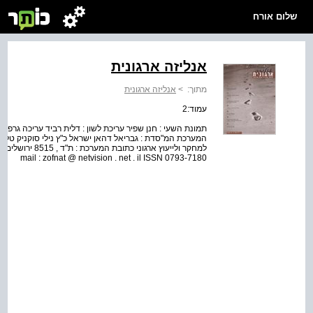
שלום אורח
אנליזה ארגונית
מתוך:
>
אנליזה ארגונית
עמוד:2
תמונת השעי : חנן שפיר עריכת לשון : דלית רביד עריכה גרפית
המערכת המ"סדת : גבריאל דהאן ישראל כ"ץ נילי סוקניק טלי קר
mail : zofnat @ netvision . net . il ISSN 0793-7180