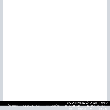
© מטח - המרכז לטכנולוגיה חינוכית
אינדקס הספרים
תקנון הספרייה
על הספרייה
תנאי שימוש באתר והגנה על
פרטיות
הסדרי נגישות
עזרה