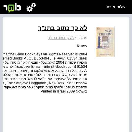
שלום אורח
לא כך כתוב בתנ"ך
מתוך:
>
לא כך כתוב בתנ"ך
עמוד:6
ot What the Good Book Says All Rights Reserved © 2004
61534 l : info @ ybook . co . il
לקלוט בכל דרך או בכל אמצעי אלקטרוני , אופטי , מכני , או 
מסחרי מכל סוג שהוא בחומר הכלול בספר זה אסור בהחלט אל
זהבה טפר על העטיפה : עמוד "הא לחמא" מתוך הגדת סרייבו
בישראל Printed in Israel 2009