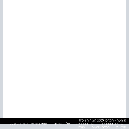
© מטח - המרכז לטכנולוגיה חינוכית
אינדקס הספרים
תקנון הספרייה
על הספרייה
תנאי שימוש באתר והגנה על
פרטיות
הסדרי נגישות
עזרה