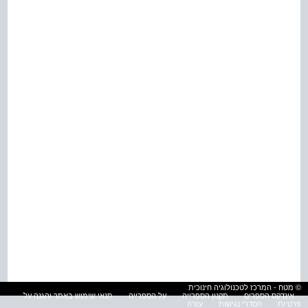
© מטח - המרכז לטכנולוגיה חינוכית
אינדקס הספרים
תקנון הספרייה
על הספרייה
תנאי שימוש באתר והגנה על
פרטיות
הסדרי נגישות
עזרה