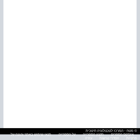
© מטח - המרכז לטכנולוגיה חינוכית
אינדקס הספרים
תקנון הספרייה
על הספרייה
תנאי שימוש באתר והגנה על
פרטיות
הסדרי נגישות
עזרה