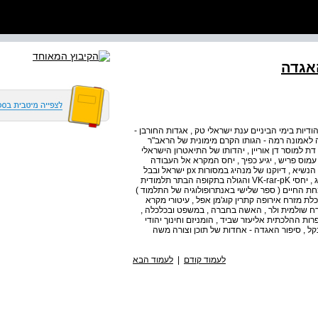
האגדה
שרדותן של הקבוצות היהודיות בימי הביניים ענת ישראלי טק , אגדות החורבן -
 לאמונה רמה - הגותו הקרם מימונית של הראב"ר
 דת למוסר דן אוריין , יהדותו של התיאטרון הישראלי
 עמוס פריש , יגיע כפיך , יחס המקרא אל העבודה
מנחם הירשמן , תורה לכל באי העולם עפרה מאיר , רבי יהודה הנשיא , דיוקנו של מנהיג במסורות px ישראל ובבל
אליעזר בשן , יהדות מרוקו עברה ותרבותה בהכנה , נחמן דנציג , יחסי VK-rar-pK והגולה בתקופה הבתר תלמודית
מחת החיים ( ספר שלישי באנתרופולוגיה של התלמוד )
ת מזרח אירופה קתרין קוג'מן אפל , עיטורי מקרא
רח שולמית ולר , האשה בחברה , במשפט ובכלכלה ,
רות ההלכתית אליעזר שביד , הומניזם וחינוך יהודי
נקל , סיפור האגדה - אחדות של תוכן וצורה משה
לעמוד קודם
|
לעמוד הבא