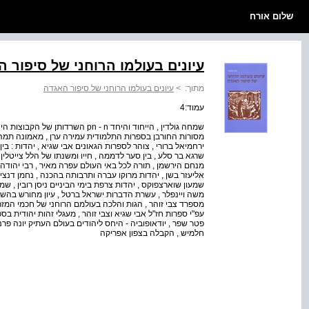
שלום אורח
עיונים בעולמו הרוחני של סיפור 
מתוך:
>
עיונים בעולמו הרוחני של סיפור האגדה
עמוד:4
שמחה גולדין , הייחוד והיחד pn - n ה
מסורות החורבן בספרות התלמודית עמירה ערן , מאמונה תמה
ירחמיאל ברורי , צוהר לספרות הגאונים אבי שגיא , יהדות : בין
שרגא בר סלע , בין סער לדממה , חייו ומשנתו של הלל צייטלין
שמעון שוארצפוקס , יהדות צרפת בימי הביניים ניסן רובין , ש
משה ויינפלר , עשרת הדברות ישראל ברטל , עיון מחורש בהשכל
מספרד צבי זוהר , הגות והלכה בעולמם הרוחני של חכמי המז
עפ"י ספרות חז"ל אבי שגיא וצבי זוהר , מעגלי זהות יהודית בספ
פטר שפר , יודאופוביה - היחס ליהודים בעולם העתיק יונה פר
חלמיש , הקבלה בצפון אפריקה