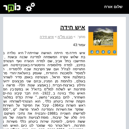
שלום אורח
איש חידה
מתוך:
>
מבט מל"מ
>
איש חידה
עמוד:43
איש חידה מי הייתה האישה שהייתה ? היא נולדה במער
התיישבו בתל אביב , שם למדה הנערה ואף הצטרפה לת
בתיכון , למדה פילוסופיה והיסטוריה באוניברסיטה הע
התגייסה לצה"ל ועם שוך הקרבות שבה ללימודיה . הי
ל'מוסד' ולסוכנות היהודית , שעסק בהעלאת יהודי מרו
בהמלצת איסר הראל , הצטרפה באופן סדיר לשורות ק
בעולם , כלוחמת מן המניין , ובהם שני מבצעים ידועי
וחילוץ בארצות-הברית
פתרונות יש לשלוח למל"מ בדוא"ל או בפקס בין הפותרי
האיש נולד בווינה ב , 1922- היה חב
שפק
לפרישתו השנייה ב1988- והבטיח את נתי
היה סלע של יציבות , מופת לצניעות ודוגמה של משר
ששת הימים , להפיכת שירות ביטחון כללי משירות צנוע 