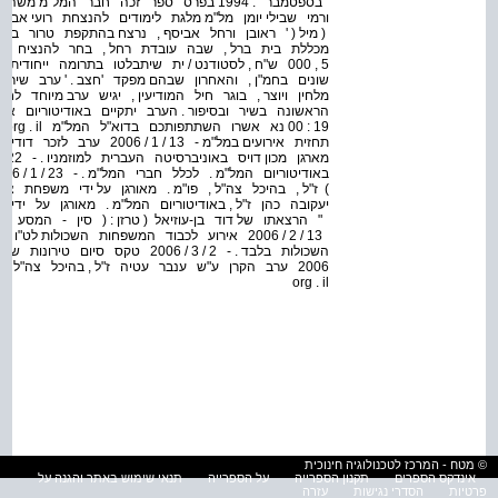
בספטמבר . 1994 בפרס ספר זכה חבר המל"מ
ורמי שבילי יומן מל"מ מלגת לימודים להנצחת רועי אבי
( מיל ( ' ראובן ורחל אביסף , נרצח בהתקפת טרור ב
מכללת בית ברל , שבה עובדת רחל , בחר להנציח את
5 , 000 ש"ח , לסטודנט / ית שיתבלטו בתרומה ייחו
שונים בחמ"ן , והאחרון שבהם מפקד 'חצב . ' ערב שירי 
מלחין ויוצר , בוגר חיל המודיעין , יגיש ערב מיוחד לח
תחזית אירועים במל"מ - 13 / 
" הרצאתו של דוד בן-עוזיאל ( טרזן : ( סין - המסע הגד
13 / 2 / 2006 אירוע לכבוד המשפחות השכולות
org . il
© מטח - המרכז לטכנולוגיה חינוכית
אינדקס הספרים
תקנון הספרייה
על הספרייה
תנאי שימוש באתר והגנה על
פרטיות
הסדרי נגישות
עזרה