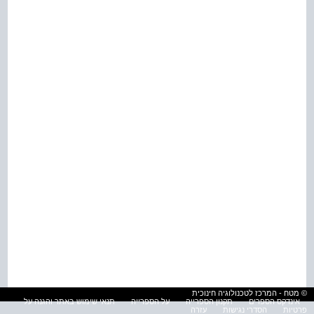
© מטח - המרכז לטכנולוגיה חינוכית
אינדקס הספרים
תקנון הספרייה
על הספרייה
תנאי שימוש באתר והגנה על
פרטיות
הסדרי נגישות
עזרה