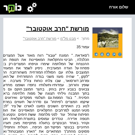
שלום אורח
מורשת "חרב אוקטובר"
מתוך:
>
מבט מל"מ
>
מורשת "חרב אוקטובר"
עמוד:35
ו"סאדאת . " המונח "עובור" רווח מאוד אצל המצרים 
הכלכלה , הבינוי והחקלאות המאפיינות את תנופת הפי
ההנצחה של המלחמה שימרו וטיפחו המצרים רק בצד 
פסחה על הגדה המערבית . ניסיון לשמר את המעוזים 
המוצבים גולחו עם הסוללה המזרחית משהורחבה התעלה
"לקקן , " שהיה מעוז משני בגדה ההמזרחית של האגם 
ומרחב דוורסואר , שבו צלחו כוחות צה"ל מערבה . אתר 
שופץ והורחב . עמדותיו ותעלותיו נחפרו ושופצו מחדש
צבועים בצבע ירוק בוהק . בחצר המוצב הוקם גם מבנ
הסינית . " בצד המפות גם תצלומי מפקדים ואירועים ו
שיקמו המצרים ו"פיתחו" גם סדרה של תעוזים במרחק 
לנוע בין האתרים השונים נסענו לאורכו של ציר "לכס
מטעי המנגו למרחבים החקלאיים המאפיינים את הגדה 
הפיתוח שהחל עוד לפני מלחמת ששת הימים ונקטע משנכ
תנופה אדירה . טנדרים עמוסים בתוצרת חקלאית חוצי
וקהיר . באחד הבונקרים בתעלה מתקיימת מעין תערוכה
החיוניים בבונקר הפיקוד הם הכיפה , הטלית והתפילין
פסוקים מהתנ"ך המתארים את "הארץ המובטחת" ואת 