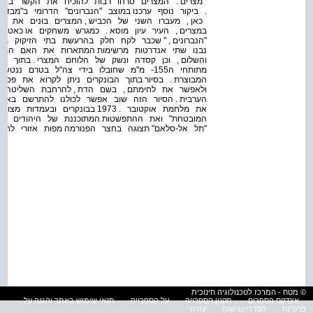
מצרים . " המצרים טרחו רבות להוכיח את הקשר בין
. ביקור נוסף ערכנו במוצב "הנברונים" הדרומי ב"מבד
במצרים , העיר עיון מוסא . כמגרש משחקים או כאטר
"הנברונים , " שכבר לקח חלק בהרעשת בתי הזיקוק 
נבנו שתי אנדרטות מרשימות המתארות את האם המצרי
והשלום , וכן קסדה ונשק של הלוחם המצרי . בתוך ה
מתותחי ה155- מ"מ שחובלו בידי צה"ל בטרם 
המבוצרת . בסיור בתוך הבונקרים ניתן לקרוא את פסו
ולאפשר את לחימתם , בשם הדת , להרחבת השליטה 
הערבית . הסיור הזה שוב אפשר לכולנו להתרשם באו
את מלחמת אוקטובר . 1973 בבונקרי
המובטחת" ואת ההתפשטות המתוכננת של היהודים עד ל
"תל אל-סלאם" תצוגה בחצר הפנורמה מפות אזורי לחימ
© מטח - המרכז לטכנולוגיה חינוכית
אינדקס הספרים
תקנון הספרייה
על הספרייה
תנאי שימוש באתר והגנה על
פרטיות
הסדרי נגישות
עזרה